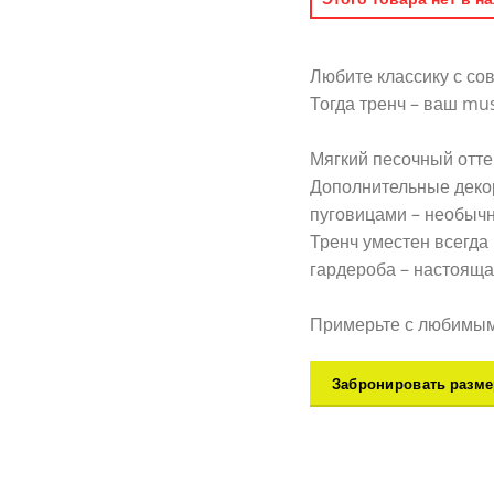
Любите классику с с
Тогда тренч – ваш mus
⠀
Мягкий песочный отте
Дополнительные деко
пуговицами – необычн
Тренч уместен всегда
гардероба – настояща
⠀
Примерьте с любимым 
Забронировать разме