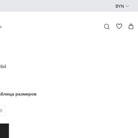
н
зы
аблица размеров
48