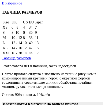
В избранное
ТАБЛИЦА РАЗМЕРОВ
Size
UK
US
EU
Japan
XS
6 - 8
4
34
7
S
8 -10
6
36
9
M
10 - 12
8
38
11
L
12 - 14
10
40
13
XL
14 - 16
12
42
15
XXL
16 - 28
14
44
17
Таблица размеров
Этого товара нет в наличии, заказ недоступен.
Платье прямого силуэта выполнено из ткани с рисунком в
комбинированный крупный горох, с округлой формой
горловины, в среднем шве спинки обработана потайная
молния, рукава втачные одношовные.
Состав: 90% вискоза, 10% лён
Зарезервируем в магазине до вашего приезда