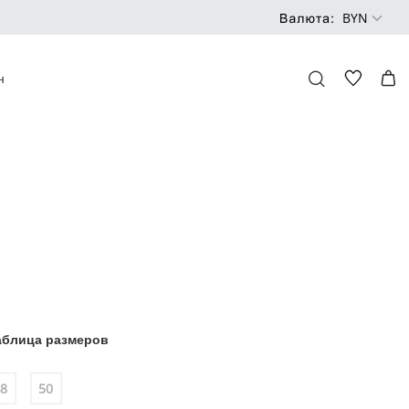
н
аблица размеров
48
50