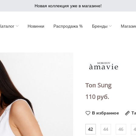
Новая коллекция уже в магазине!
Каталог
Новинки
Распродажа %
Бренды
Магази
Топ Sung
110
руб.
В избранное
Т
42
44
46