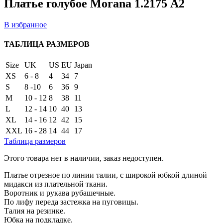
Платье голубое Morana 1.2175 А2
В избранное
ТАБЛИЦА РАЗМЕРОВ
Size
UK
US
EU
Japan
XS
6 - 8
4
34
7
S
8 -10
6
36
9
M
10 - 12
8
38
11
L
12 - 14
10
40
13
XL
14 - 16
12
42
15
XXL
16 - 28
14
44
17
Таблица размеров
Этого товара нет в наличии, заказ недоступен.
Платье отрезное по линии талии, с широкой юбкой длиной
мидакси из плательной ткани.
Воротник и рукава рубашечные.
По лифу переда застежка на пуговицы.
Талия на резинке.
Юбка на подкладке.