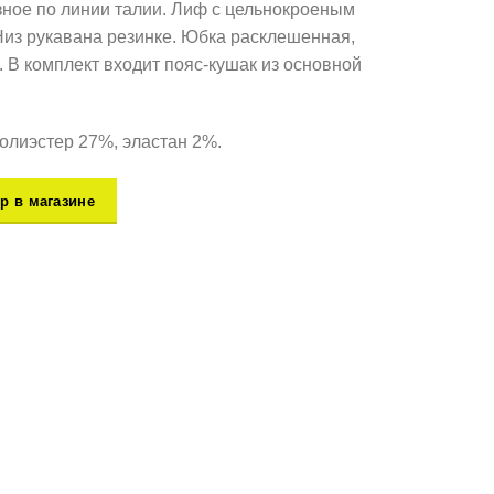
зное по линии талии. Лиф с цельнокроеным
Низ рукавана резинке. Юбка расклешенная,
. В комплект входит пояс-кушак из основной
полиэстер 27%, эластан 2%.
р в магазине