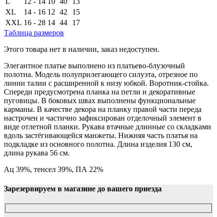
L
12 - 14
10
40
13
XL
14 - 16
12
42
15
XXL
16 - 28
14
44
17
Таблица размеров
Этого товара нет в наличии, заказ недоступен.
Элегантное платье выполнено из платьево-блузочный
полотна. Модель полуприлегающего силуэта, отрезное по
линии талии с расширенной к низу юбкой. Воротник-стойка.
Спереди предусмотрена планка на петли и декоративные
пуговицы. В боковых швах выполнены функциональные
карманы. В качестве декора на планку правой части переда
настрочен и частично зафиксирован отделочный элемент в
виде отлетной планки. Рукава втачные длинные со складками
вдоль застёгивающейся манжеты. Нижняя часть платья на
подкладке из основного полотна. Длина изделия 130 см,
длина рукава 56 см.
Ац 39%, тенсел 39%, ПА 22%
Зарезервируем в магазине до вашего приезда