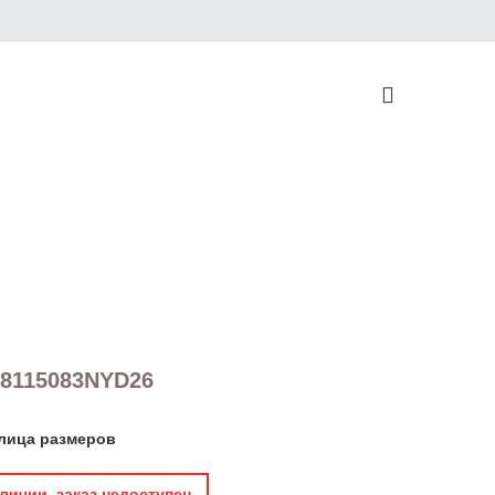
н
T8115083NYD26
лица размеров
личии, заказ недоступен.