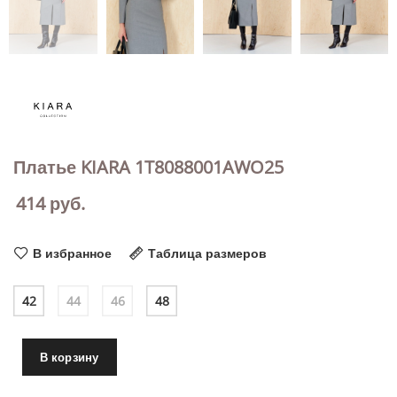
Платье KIARA 1T8088001AWO25
414
руб.
В избранное
Таблица размеров
42
44
46
48
В корзину