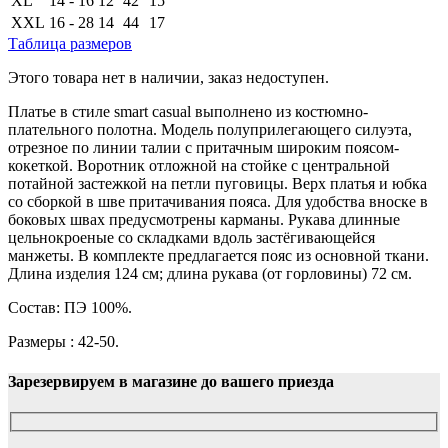
XL
14 - 16
12
42
15
XXL
16 - 28
14
44
17
Таблица размеров
Этого товара нет в наличии, заказ недоступен.
Платье в стиле smart casual выполнено из костюмно-
плательного полотна. Модель полуприлегающего силуэта,
отрезное по линии талии с притачным широким поясом-
кокеткой. Воротник отложной на стойке с центральной
потайной застежкой на петли пуговицы. Верх платья и юбка
со сборкой в шве притачивания пояса. Для удобства вноске в
боковых швах предусмотрены карманы. Рукава длинные
цельнокроеные со складками вдоль застёгивающейся
манжеты. В комплекте предлагается пояс из основной ткани.
Длина изделия 124 см; длина рукава (от горловины) 72 см.
Состав: ПЭ 100%.
Размеры : 42-50.
Зарезервируем в магазине до вашего приезда