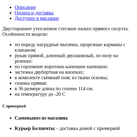
Описание
Оплата и доставка
Доступно в магазине
Двустороннее утепленное стеганое пальто прямого силуэта.
Особенности модели:
по переду нагрудные вытачки, прорезные карманы с
клапаном;
рукав прямой, длинный двухшовный, по низу на
резинке;
по горловине воротник-капюшон капюшон;
застежка двубортная на кнопках;
в комплекте съёмный пояс из ткани основы;
спинка прямая;
в 36 размере длина по спинке 114 см;
на температуру до -20 C
С примеркой
Самовывоз из магазина
Курьер Белпочты
– доставка домой с примеркой