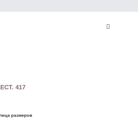
н
ECT. 417
лица размеров