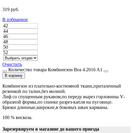
319
руб.
В избранное
42
44
46
48
50
52
Очистить
Количество товара Комбинезон Bea 4.2016 A1
В корзину
Комбинезон из плательно-костюмной ткани,приталенный
резинкой по талии,без молний.
Лиф со спущенным рукавом,по переду вырез горловины V-
образной формы,по спинке разрез-капля на пуговице.
Брюки длинные,широкие,в боковых швах карманы.
100 % вискоза.
Зарезервируем в магазине до вашего приезда