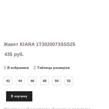
Жакет KIARA 1T3020073SSS25
435
руб.
В избранное
Таблица размеров
42
44
46
48
50
52
В корзину