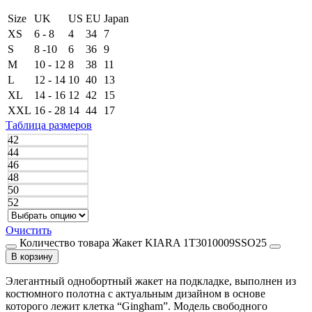
Size
UK
US
EU
Japan
XS
6 - 8
4
34
7
S
8 -10
6
36
9
M
10 - 12
8
38
11
L
12 - 14
10
40
13
XL
14 - 16
12
42
15
XXL
16 - 28
14
44
17
Таблица размеров
42
44
46
48
50
52
Очистить
Количество товара Жакет KIARA 1T3010009SSO25
В корзину
Элегантный однобортный жакет на подкладке, выполнен из
костюмного полотна с актуальным дизайном в основе
которого лежит клетка “Gingham”. Модель свободного