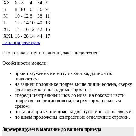
XS
6 - 8
4
34
7
S
8 -10
6
36
9
M
10 - 12
8
38
11
L
12 - 14
10
40
13
XL
14 - 16
12
42
15
XXL
16 - 28
14
44
17
Таблица размеров
Этого товара нет в наличии, заказ недоступен.
Особенности модели:
брюки зауженные к низу из хлопка, длиной по
щиколотку;
на задней половинке подрез выше линии колена, сверху
косая кокетка и накладные карманы;
спереди центральный шов до низа, на боковой части
подрез выше линии колена, сверху карман с косым
срезом;
по талии притачной пояс на две пуговицы со шлевками;
по швам проложены контрастные отделочные строчки.
Зарезервируем в магазине до вашего приезда