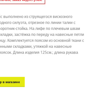
hic выполнено из струящегося вискозного
дного силуэта, отрезное по линии талии с
Воротник-стойка. На лифе по плечевым швам
складки, застёжка по переду на навесные петли
ицу. Комплектуется поясом из основной ткани с
нными складками, утяжкой на навесные
поясок. Длина изделия 125см.; длина рукава
р в магазине