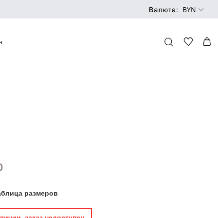
н
0
аблица размеров
личии, заказ недоступен.