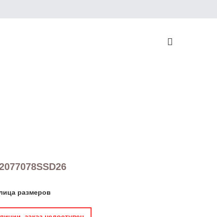
н
T2077078SSD26
лица размеров
личии, заказ недоступен.